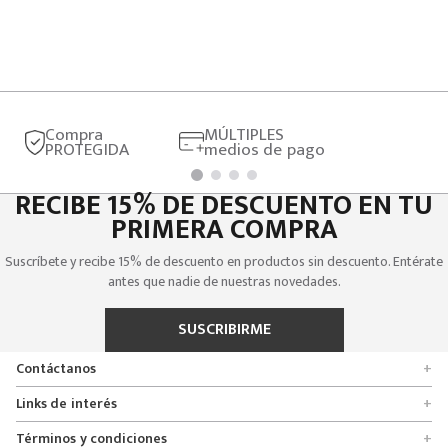
Compra
MÚLTIPLES
PROTEGIDA
medios de pago
RECIBE 15% DE DESCUENTO EN TU
PRIMERA COMPRA
Suscríbete y recibe 15% de descuento en productos sin descuento. Entérate
antes que nadie de nuestras novedades.
SUSCRIBIRME
Contáctanos
+
Encuentra tu tienda
Links de interés
+
Quienes somos
Formulario de solicitudes
Términos y condiciones
+