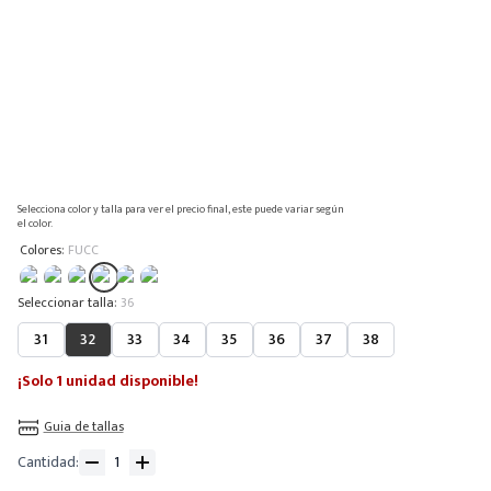
Selecciona color y talla para ver el precio final, este puede variar según
el color.
:
Colores
FUCC
:
36
31
32
33
34
35
36
37
38
¡Solo 1 unidad disponible!
Guia de tallas
Cantidad