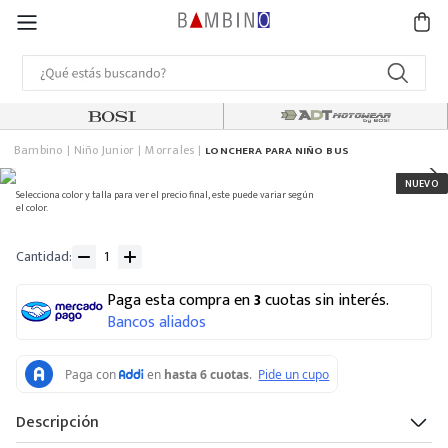
Bambino
Niño Junior
Morrales
LONCHERA PARA NIÑO BUS
Selecciona color y talla para ver el precio final, este puede variar según
el color.
Cantidad
Paga esta compra en
3
cuotas sin interés.
Bancos aliados
Descripción