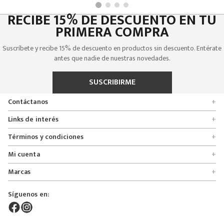
RECIBE 15% DE DESCUENTO EN TU
PRIMERA COMPRA
Suscríbete y recibe 15% de descuento en productos sin descuento. Entérate
antes que nadie de nuestras novedades.
SUSCRIBIRME
Contáctanos
+
Encuentra tu tienda
Links de interés
+
Quienes somos
Formulario de solicitudes
Términos y condiciones
+
Políticas de entrega, cambio y devolución
Servicio al cliente
Promociones
Mi cuenta
+
Políticas de privacidad
Línea nacional 01 8000 112674
Crédito Addi
Rastrear mi pedido
Preguntas frecuentes
Marcas
+
Bogotá 6767876
Bono regalo
Lista de deseos
Glosario
Calle 164# 21 - 53, Bogotá, Colombia
Bosi
Términos y condiciones
Pedidos
Síguenos en:
Derecho de retracto
servicioalcliente@mybosi.com
Bambino
Superintendencia de instrudria y comercio
NIT: 860.520.243-4
ADT Motowear
Live Shopping