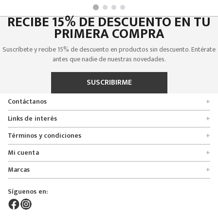
RECIBE 15% DE DESCUENTO EN TU
PRIMERA COMPRA
Suscríbete y recibe 15% de descuento en productos sin descuento. Entérate
antes que nadie de nuestras novedades.
SUSCRIBIRME
Contáctanos
+
Encuentra tu tienda
Links de interés
+
Quienes somos
Formulario de solicitudes
Términos y condiciones
+
Políticas de entrega, cambio y devolución
Servicio al cliente
Promociones
Mi cuenta
+
Políticas de privacidad
Línea nacional 01 8000 112674
Crédito Addi
Rastrear mi pedido
Preguntas frecuentes
Marcas
+
Bogotá 6767876
Bono regalo
Lista de deseos
Glosario
Calle 164# 21 - 53, Bogotá, Colombia
Bosi
Términos y condiciones
Pedidos
Síguenos en:
Derecho de retracto
servicioalcliente@mybosi.com
Bambino
Superintendencia de instrudria y comercio
NIT: 860.520.243-4
ADT Motowear
Live Shopping