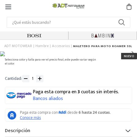
ADT MOTOWEAR
Hombre
Accesorios
MALETERO PARA MOTO ROAMER 55L
Selecciona color y talla para ver el precio final, este puede variar según
el color.
Cantidad
Paga esta compra en
3
cuotas sin interés.
Bancos aliados
Descripción