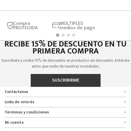
Compra
MÚLTIPLES
PROTEGIDA
medios de pago
RECIBE 15% DE DESCUENTO EN TU
PRIMERA COMPRA
Suscríbete y recibe 15% de descuento en productos sin descuento. Entérate
antes que nadie de nuestras novedades.
SUSCRIBIRME
Contáctanos
+
Encuentra tu tienda
Links de interés
+
Quienes somos
Formulario de solicitudes
Términos y condiciones
+
Políticas de entrega, cambio y devolución
Servicio al cliente
Promociones
Mi cuenta
+
Políticas de privacidad
Línea nacional 01 8000 112674
Crédito Addi
Rastrear mi pedido