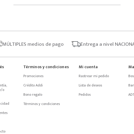
MÚLTIPLES
medios de pago
Entrega
a nivel NACION
rés
Términos y condiciones
Mi cuenta
Ma
Promociones
Rastrear mi pedido
Bos
tía, 
Crédito Addi
Lista de deseos
Ba
/o 
Bono regalo
Pedidos
AD
acidad
Términos y condiciones
entes
acto