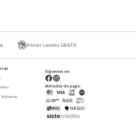
AL
Primer
cambio GRATIS
rcas
Síguenos en:
i
Métodos de pago:
mbino
T Motowear