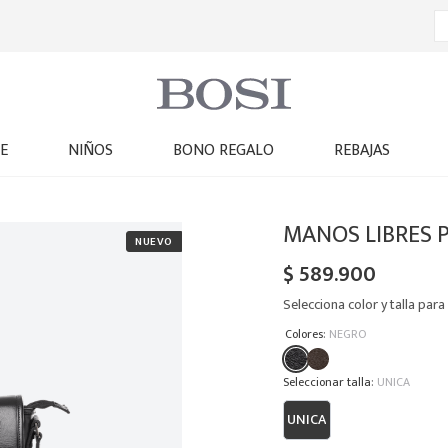
E
NIÑOS
BONO REGALO
REBAJAS
MANOS LIBRES 
$
589
.
900
Selecciona color y talla para 
:
Colores
NEGRO
:
UNICA
UNICA