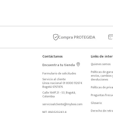
Compra
PROTEGIDA
Contáctanos
Links de inte
Quienes somos
Encuentra tu tienda
Políticas de garan
Formulario de solicitudes
envíos, cambios y
Servicio al cliente
devoluciones
Línea nacional 01 8000 112674
Bogotá 6767876
Políticas de priv
Calle 164# 21 - 53, Bogotá, 
Preguntas frecu
Colombia
Glosario
servicioalcliente@mybosi.com
Derecho de retr
NIT: 860.520.243-4