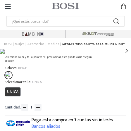
BOSI
Mujer
Accesorios
Medias
MEDIAS TIPO BALETA PARA MUJER NIGHT
Selecciona color y talla para ver el precio final, este puede variar según
el color.
:
Colores
BEIGE
:
UNICA
UNICA
Cantidad
Paga esta compra en
3
cuotas sin interés.
Bancos aliados