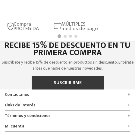
Compra
MÚLTIPLES
PROTEGIDA
medios de pago
RECIBE 15% DE DESCUENTO EN TU
PRIMERA COMPRA
Suscríbete y recibe 15% de descuento en productos sin descuento. Entérate
antes que nadie de nuestras novedades.
SUSCRIBIRME
Contáctanos
+
Encuentra tu tienda
Links de interés
+
Quienes somos
Formulario de solicitudes
Términos y condiciones
+
Políticas de entrega, cambio y devolución
Servicio al cliente
Promociones
Mi cuenta
+
Políticas de privacidad
Línea nacional 01 8000 112674
Crédito Addi
Rastrear mi pedido