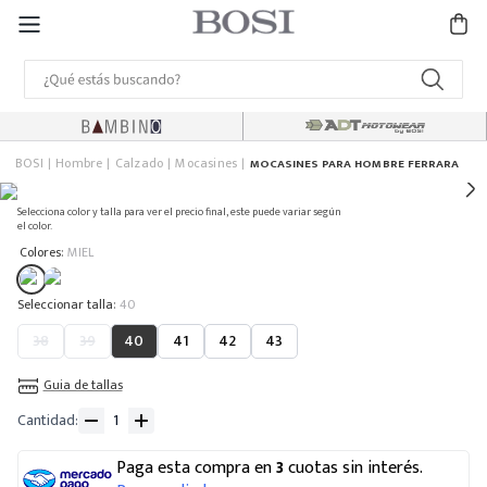
BOSI
Hombre
Calzado
Mocasines
MOCASINES PARA HOMBRE FERRARA
Selecciona color y talla para ver el precio final, este puede variar según
el color.
:
Colores
MIEL
:
40
38
39
40
41
42
43
Guia de tallas
Cantidad
Paga esta compra en
3
cuotas sin interés.