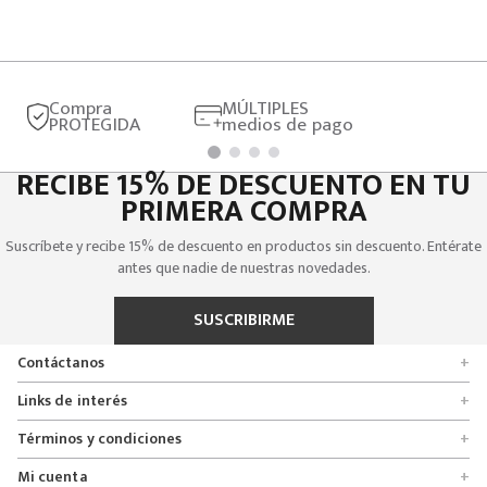
Compra
MÚLTIPLES
PROTEGIDA
medios de pago
RECIBE 15% DE DESCUENTO EN TU
PRIMERA COMPRA
Suscríbete y recibe 15% de descuento en productos sin descuento. Entérate
antes que nadie de nuestras novedades.
SUSCRIBIRME
Contáctanos
+
Encuentra tu tienda
Links de interés
+
Quienes somos
Formulario de solicitudes
Términos y condiciones
+
Políticas de entrega, cambio y devolución
Servicio al cliente
Promociones
Mi cuenta
+
Políticas de privacidad
Línea nacional 01 8000 112674