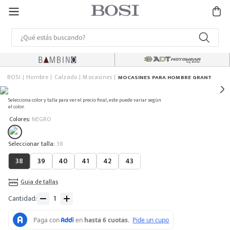
BOSI
Hombre
Calzado
Mocasines
MOCASINES PARA HOMBRE GRANT
Selecciona color y talla para ver el precio final, este puede variar según
el color.
:
Colores
NEGRO
:
38
38
39
40
41
42
43
Guia de tallas
Cantidad