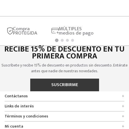
Compra
MÚLTIPLES
PROTEGIDA
medios de pago
RECIBE 15% DE DESCUENTO EN TU
PRIMERA COMPRA
Suscríbete y recibe 15% de descuento en productos sin descuento. Entérate
antes que nadie de nuestras novedades.
SUSCRIBIRME
Contáctanos
+
Encuentra tu tienda
Links de interés
+
Quienes somos
Formulario de solicitudes
Términos y condiciones
+
Políticas de entrega, cambio y devolución
Servicio al cliente
Promociones
Mi cuenta
+
Políticas de privacidad
Línea nacional 01 8000 112674