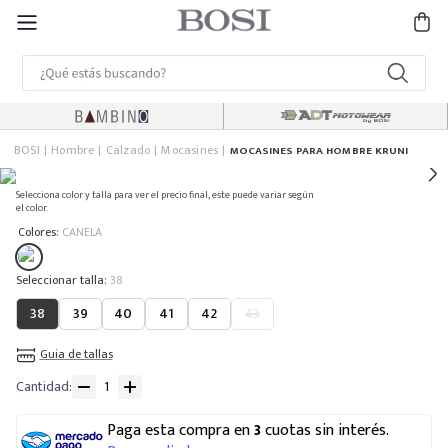
BOSI
Hombre
Calzado
Mocasines
MOCASINES PARA HOMBRE KRUNI
Selecciona color y talla para ver el precio final, este puede variar según
el color.
:
Colores
CANELA
:
38
38
39
40
41
42
43
Guia de tallas
Cantidad
Paga esta compra en
3
cuotas sin interés.