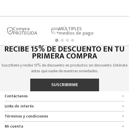
Compra
MÚLTIPLES
PROTEGIDA
medios de pago
RECIBE 15% DE DESCUENTO EN TU
PRIMERA COMPRA
Suscríbete y recibe 15% de descuento en productos sin descuento. Entérate
antes que nadie de nuestras novedades.
SUSCRIBIRME
Contáctanos
+
Encuentra tu tienda
Links de interés
+
Quienes somos
Formulario de solicitudes
Términos y condiciones
+
Políticas de entrega, cambio y devolución
Servicio al cliente
Promociones
Mi cuenta
+
Políticas de privacidad
Línea nacional 01 8000 112674