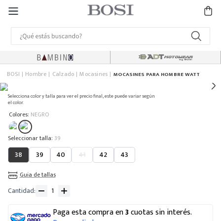
BOSI
Hombre
Calzado
Mocasines
MOCASINES PARA HOMBRE WATT
Selecciona color y talla para ver el precio final, este puede variar según
el color.
:
Colores
NEGRO
:
39
38
39
40
41
42
43
Guia de tallas
Cantidad
Paga esta compra en
3
cuotas sin interés.