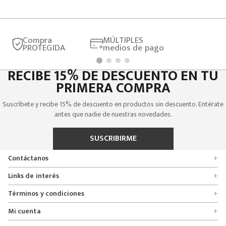
Compra
MÚLTIPLES
PROTEGIDA
medios de pago
RECIBE 15% DE DESCUENTO EN TU
PRIMERA COMPRA
Suscríbete y recibe 15% de descuento en productos sin descuento. Entérate
antes que nadie de nuestras novedades.
SUSCRIBIRME
Contáctanos
+
Encuentra tu tienda
Links de interés
+
Quienes somos
Formulario de solicitudes
Términos y condiciones
+
Políticas de entrega, cambio y devolución
Servicio al cliente
Promociones
Mi cuenta
+
Políticas de privacidad
Línea nacional 01 8000 112674
Crédito Addi
Rastrear mi pedido