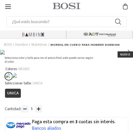
BOSI
Hombre
Maletines
MORRAL EN CUERO PARA HOMBRE DARMIAN
Selecciona color y talla para ver el precio final, este puede variar según
el color.
:
Colores
NEGRO
:
UNICA
UNICA
Cantidad
Paga esta compra en
3
cuotas sin interés.
Bancos aliados