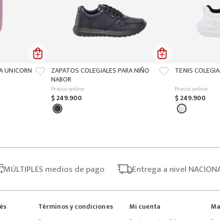
ÑA UNICORN
ZAPATOS COLEGIALES PARA NIÑO
TENIS COLEGIA
NABOR
Precio online
Precio online
$
249
.
900
$
249
.
900
MÚLTIPLES
medios de pago
Entrega
a nivel NACION
rés
Términos y condiciones
Mi cuenta
Ma