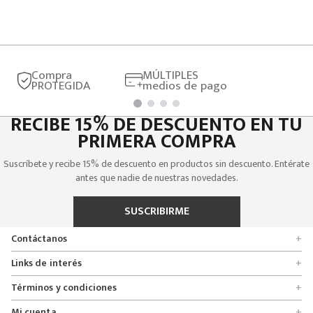
Compra
MÚLTIPLES
PROTEGIDA
medios de pago
RECIBE 15% DE DESCUENTO EN TU
PRIMERA COMPRA
Suscríbete y recibe 15% de descuento en productos sin descuento. Entérate
antes que nadie de nuestras novedades.
SUSCRIBIRME
Contáctanos
+
Encuentra tu tienda
Links de interés
+
Quienes somos
Formulario de solicitudes
Términos y condiciones
+
Políticas de entrega, cambio y devolución
Servicio al cliente
Promociones
Mi cuenta
+