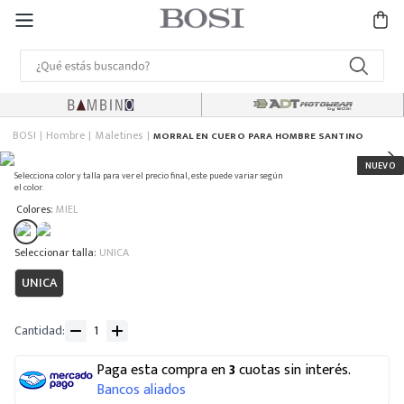
BOSI
Hombre
Maletines
MORRAL EN CUERO PARA HOMBRE SANTINO
Selecciona color y talla para ver el precio final, este puede variar según
el color.
:
Colores
MIEL
:
UNICA
UNICA
Cantidad
Paga esta compra en
3
cuotas sin interés.
Bancos aliados