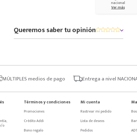
nacional
Ver más
Queremos saber tu opinión
MÚLTIPLES
medios de pago
Entrega
a nivel NACION
rés
Términos y condiciones
Mi cuenta
Ma
Promociones
Rastrear mi pedido
Bos
tía, 
Crédito Addi
Lista de deseos
Ba
/o 
Bono regalo
Pedidos
AD