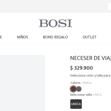
E
NIÑOS
BONO REGALO
OUTLET
NECESER DE VIA
$
329
.
900
Selecciona color y talla para 
:
Colores
CANELA
:
UNICA
UNICA