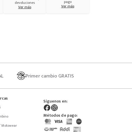
pago
devoluciones
Ver más
Ver más
AL
Primer
cambio GRATIS
rcas
Síguenos en:
i
Métodos de pago:
mbino
T Motowear