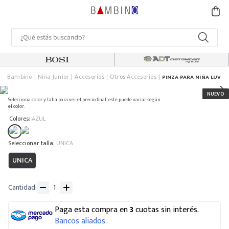
Bambino
Niña Junior
Accesorios
Otros Accesorios
PINZA PARA NIÑA LUV
Selecciona color y talla para ver el precio final, este puede variar según
el color.
:
Colores
AZUL
:
UNICA
UNICA
Cantidad
Paga esta compra en
3
cuotas sin interés.
Bancos aliados