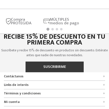
Compra
MÚLTIPLES
PROTEGIDA
medios de pago
RECIBE 15% DE DESCUENTO EN TU
PRIMERA COMPRA
Suscríbete y recibe 15% de descuento en productos sin descuento. Entérate
antes que nadie de nuestras novedades.
SUSCRIBIRME
Contáctanos
+
Encuentra tu tienda
Links de interés
+
Quienes somos
Formulario de solicitudes
Términos y condiciones
+
Políticas de entrega, cambio y devolución
Servicio al cliente
Promociones
Mi cuenta
+
Políticas de privacidad
Línea nacional 01 8000 112674
Crédito Addi
Rastrear mi pedido