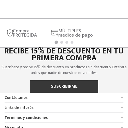
Compra
MÚLTIPLES
PROTEGIDA
medios de pago
RECIBE 15% DE DESCUENTO EN TU
PRIMERA COMPRA
Suscríbete y recibe 15% de descuento en productos sin descuento. Entérate
antes que nadie de nuestras novedades.
SUSCRIBIRME
Contáctanos
+
Encuentra tu tienda
Links de interés
+
Quienes somos
Formulario de solicitudes
Términos y condiciones
+
Políticas de entrega, cambio y devolución
Servicio al cliente
Promociones
Mi cuenta
+