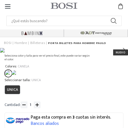
BOSI
Hombre
Billeteras
PORTA BILLETES PARA HOMBRE PAULO
Selecciona color y talla para ver el precio final, este puede variar según
el color.
:
Colores
CANELA
:
UNICA
UNICA
Cantidad
Paga esta compra en
3
cuotas sin interés.
Bancos aliados