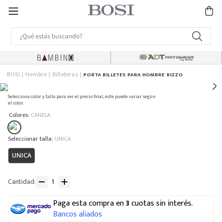
BOSI
Hombre
Billeteras
PORTA BILLETES PARA HOMBRE RIZZO
Selecciona color y talla para ver el precio final, este puede variar según
el color.
:
Colores
CANELA
:
UNICA
UNICA
Cantidad
Paga esta compra en
3
cuotas sin interés.
Bancos aliados