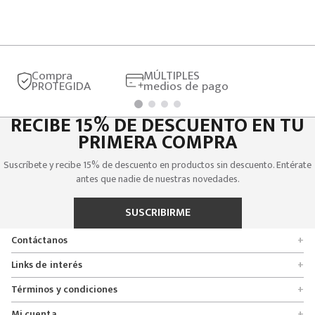
Compra
MÚLTIPLES
PROTEGIDA
medios de pago
RECIBE 15% DE DESCUENTO EN TU
PRIMERA COMPRA
Suscríbete y recibe 15% de descuento en productos sin descuento. Entérate
antes que nadie de nuestras novedades.
SUSCRIBIRME
Contáctanos
+
Encuentra tu tienda
Links de interés
+
Quienes somos
Formulario de solicitudes
Términos y condiciones
+
Políticas de entrega, cambio y devolución
Servicio al cliente
Promociones
Mi cuenta
+