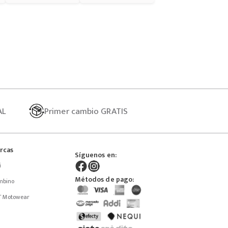
AL
Primer
cambio GRATIS
rcas
Síguenos en:
i
Métodos de pago:
mbino
T Motowear