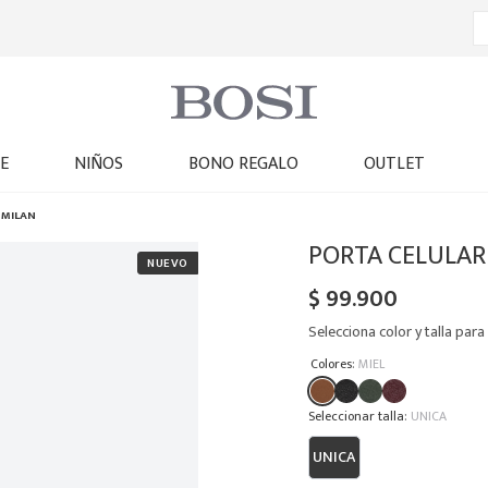
E
NIÑOS
BONO REGALO
OUTLET
 MILAN
PORTA CELULAR
$
99
.
900
Selecciona color y talla para 
:
Colores
MIEL
:
UNICA
UNICA