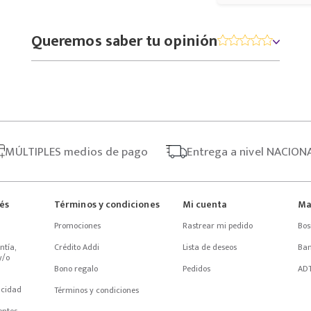
Queremos saber tu opinión
MÚLTIPLES
medios de pago
Entrega
a nivel NACION
rés
Términos y condiciones
Mi cuenta
Ma
Promociones
Rastrear mi pedido
Bos
tía, 
Crédito Addi
Lista de deseos
Ba
/o 
Bono regalo
Pedidos
AD
acidad
Términos y condiciones