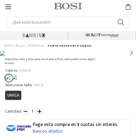
BOSI
Mujer
Billeteras
PORTA PASAPORTE LISBOA
Selecciona color y talla para ver el precio final, este puede variar según
el color.
:
Colores
CANELA
:
UNICA
UNICA
Cantidad
Paga esta compra en
3
cuotas sin interés.
Bancos aliados