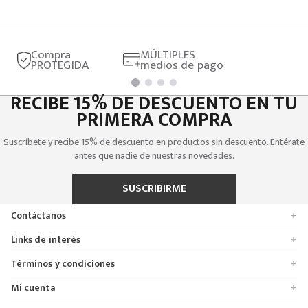
Compra
MÚLTIPLES
PROTEGIDA
medios de pago
RECIBE 15% DE DESCUENTO EN TU
PRIMERA COMPRA
Suscríbete y recibe 15% de descuento en productos sin descuento. Entérate
antes que nadie de nuestras novedades.
SUSCRIBIRME
Contáctanos
+
Encuentra tu tienda
Links de interés
+
Quienes somos
Formulario de solicitudes
Términos y condiciones
+
Políticas de entrega, cambio y devolución
Servicio al cliente
Promociones
Mi cuenta
+
Políticas de privacidad
Línea nacional 01 8000 112674
Crédito Addi
Rastrear mi pedido