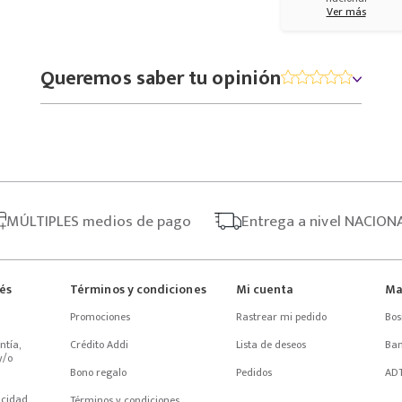
Ver más
Queremos saber tu opinión
MÚLTIPLES
medios de pago
Entrega
a nivel NACION
rés
Términos y condiciones
Mi cuenta
Ma
Promociones
Rastrear mi pedido
Bos
tía, 
Crédito Addi
Lista de deseos
Ba
/o 
Bono regalo
Pedidos
AD
acidad
Términos y condiciones