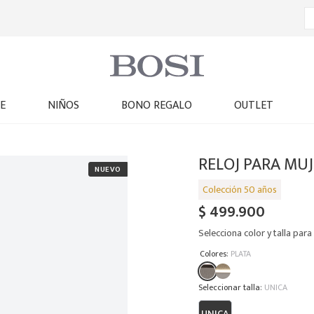
E
NIÑOS
BONO REGALO
OUTLET
RELOJ PARA MUJ
$
499
.
900
Selecciona color y talla para 
:
Colores
PLATA
:
UNICA
UNICA