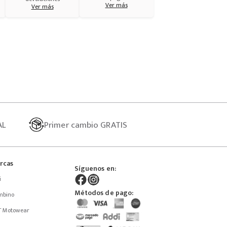
Ver más
Ver más
AL
Primer
cambio GRATIS
rcas
Síguenos en:
i
Métodos de pago:
mbino
T Motowear