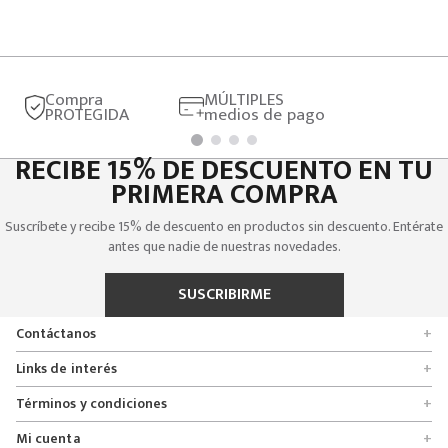
Compra
MÚLTIPLES
PROTEGIDA
medios de pago
RECIBE 15% DE DESCUENTO EN TU
PRIMERA COMPRA
Suscríbete y recibe 15% de descuento en productos sin descuento. Entérate
antes que nadie de nuestras novedades.
SUSCRIBIRME
Contáctanos
+
Encuentra tu tienda
Links de interés
+
Quienes somos
Formulario de solicitudes
Términos y condiciones
+
Políticas de entrega, cambio y devolución
Servicio al cliente
Promociones
Mi cuenta
+
Políticas de privacidad
Línea nacional 01 8000 112674