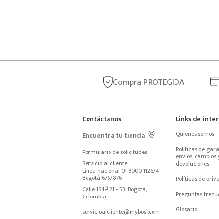
Compra
PROTEGIDA
Contáctanos
Links de inte
Quienes somos
Encuentra tu tienda
Políticas de garan
Formulario de solicitudes
envíos, cambios y
Servicio al cliente
devoluciones
Línea nacional 01 8000 112674
Bogotá 6767876
Políticas de priv
Calle 164# 21 - 53, Bogotá, 
Preguntas frecu
Colombia
Glosario
servicioalcliente@mybosi.com