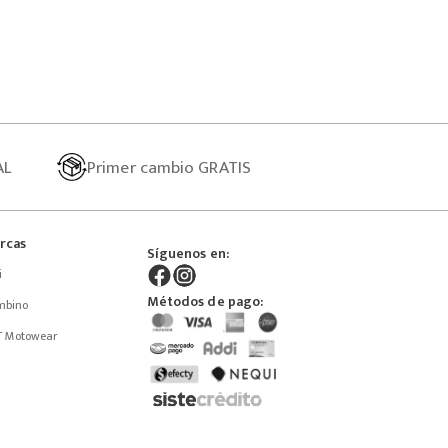
AL
Primer
cambio GRATIS
rcas
Síguenos en:
i
Métodos de pago:
mbino
T Motowear