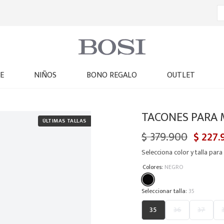
E
NIÑOS
BONO REGALO
OUTLET
TACONES PARA 
$
379
.
900
$
227
.
Selecciona color y talla para 
:
Colores
NEGRO
:
35
35
36
37