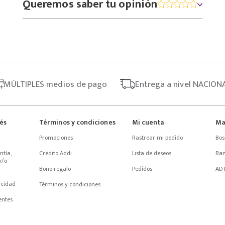
Queremos saber tu opinión
MÚLTIPLES
medios de pago
Entrega
a nivel NACION
rés
Términos y condiciones
Mi cuenta
Ma
Promociones
Rastrear mi pedido
Bos
tía, 
Crédito Addi
Lista de deseos
Ba
/o 
Bono regalo
Pedidos
AD
acidad
Términos y condiciones
entes