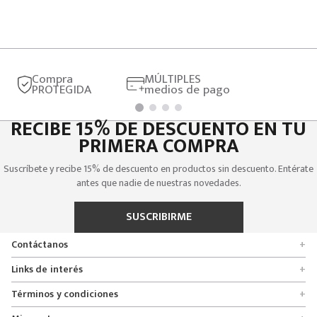
Compra
MÚLTIPLES
PROTEGIDA
medios de pago
RECIBE 15% DE DESCUENTO EN TU
PRIMERA COMPRA
Suscríbete y recibe 15% de descuento en productos sin descuento. Entérate
antes que nadie de nuestras novedades.
SUSCRIBIRME
Contáctanos
+
Encuentra tu tienda
Links de interés
+
Quienes somos
Formulario de solicitudes
Términos y condiciones
+
Políticas de entrega, cambio y devolución
Servicio al cliente
Promociones