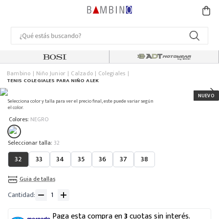
Bambino
Niño Junior
Calzado
Colegiales
TENIS COLEGIALES PARA NIÑO ALEK
Selecciona color y talla para ver el precio final, este puede variar según
el color.
:
Colores
NEGRO
:
32
32
33
34
35
36
37
38
Guia de tallas
Cantidad
Paga esta compra en
3
cuotas sin interés.