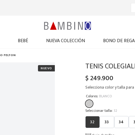
BEBÉ
NUEVA COLECCIÓN
BONO DE REGA
ÑO FELTON
TENIS COLEGIAL
$
249
.
900
Selecciona color y talla para 
:
Colores
BLANCO
:
32
32
33
34