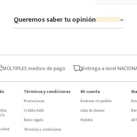
Queremos saber tu opinión
MÚLTIPLES
medios de pago
Entrega
a nivel NACION
rés
Términos y condiciones
Mi cuenta
Ma
Promociones
Rastrear mi pedido
Bos
tía, 
Crédito Addi
Lista de deseos
Ba
/o 
Bono regalo
Pedidos
AD
acidad
Términos y condiciones