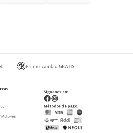
AL
Primer
cambio GRATIS
rcas
Síguenos en:
i
Métodos de pago:
mbino
T Motowear