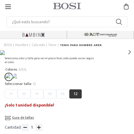
BOSI
Hombre
Calzado
Tenis
TENIS PARA HOMBRE AREK
Selecciona color y talla para ver el precio final, este puede variar según
el color.
:
Colores
AZUL
:
12
7
8
9
10
11
12
¡Solo 1 unidad disponible!
Guia de tallas
Cantidad