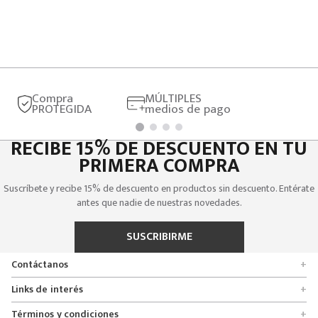
Compra
MÚLTIPLES
PROTEGIDA
medios de pago
RECIBE 15% DE DESCUENTO EN TU
PRIMERA COMPRA
Suscríbete y recibe 15% de descuento en productos sin descuento. Entérate
antes que nadie de nuestras novedades.
SUSCRIBIRME
Contáctanos
+
Encuentra tu tienda
Links de interés
+
Quienes somos
Formulario de solicitudes
Términos y condiciones
+