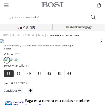
BOSI
Hombre
Calzado
Tenis
TENIS PARA HOMBRE GALE
Selecciona color y talla para ver el precio final, este puede variar según
el color.
:
Colores
AZUL
:
38
38
39
40
41
42
43
44
Guia de tallas
Cantidad
Paga esta compra en
3
cuotas sin interés.