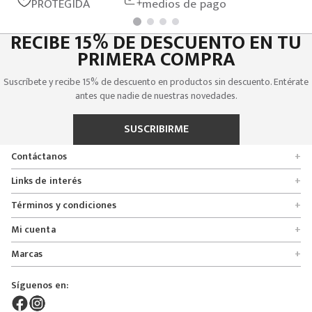
PROTEGIDA
medios de pago
RECIBE 15% DE DESCUENTO EN TU
PRIMERA COMPRA
Suscríbete y recibe 15% de descuento en productos sin descuento. Entérate
antes que nadie de nuestras novedades.
SUSCRIBIRME
Contáctanos
+
Encuentra tu tienda
Links de interés
+
Quienes somos
Formulario de solicitudes
Términos y condiciones
+
Políticas de entrega, cambio y devolución
Servicio al cliente
Promociones
Mi cuenta
+
Políticas de privacidad
Línea nacional 01 8000 112674
Crédito Addi
Rastrear mi pedido
Preguntas frecuentes
Marcas
+
Bogotá 6767876
Bono regalo
Lista de deseos
Glosario
Calle 164# 21 - 53, Bogotá, Colombia
Bosi
Términos y condiciones
Pedidos
Síguenos en:
Derecho de retracto
servicioalcliente@mybosi.com
Bambino
Superintendencia de instrudria y comercio
NIT: 860.520.243-4
ADT Motowear