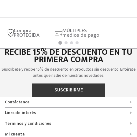
Compra
MÚLTIPLES
PROTEGIDA
medios de pago
RECIBE 15% DE DESCUENTO EN TU
PRIMERA COMPRA
Suscríbete y recibe 15% de descuento en productos sin descuento. Entérate
antes que nadie de nuestras novedades.
SUSCRIBIRME
Contáctanos
+
Encuentra tu tienda
Links de interés
+
Quienes somos
Formulario de solicitudes
Términos y condiciones
+
Políticas de entrega, cambio y devolución
Servicio al cliente
Promociones
Mi cuenta
+
Políticas de privacidad
Línea nacional 01 8000 112674