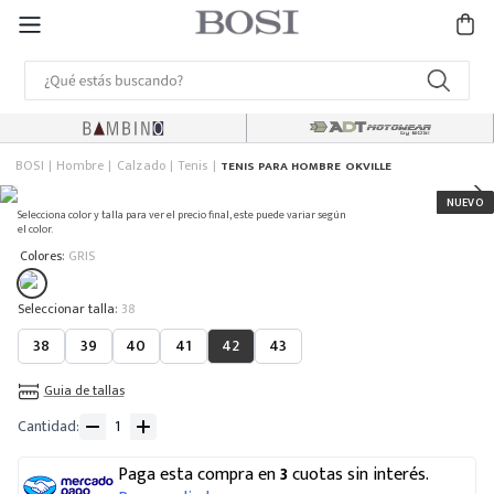
BOSI
Hombre
Calzado
Tenis
TENIS PARA HOMBRE OKVILLE
Selecciona color y talla para ver el precio final, este puede variar según
el color.
:
Colores
GRIS
:
38
38
39
40
41
42
43
Guia de tallas
Cantidad
Paga esta compra en
3
cuotas sin interés.