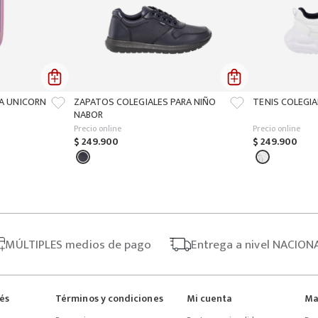
ÑA UNICORN
ZAPATOS COLEGIALES PARA NIÑO
TENIS COLEGIA
NABOR
Precio online
Precio online
$
249
.
900
$
249
.
900
MÚLTIPLES
medios de pago
Entrega
a nivel NACION
rés
Términos y condiciones
Mi cuenta
Ma