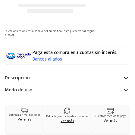
Selecciona color y talla para ver el precio final, este puede variar según
el color.
Paga esta compra en
3
cuotas sin interés.
Bancos aliados
Descripción
Modo de uso
Entrega a nivel nacional
Nuestros medios de pago
Retracto, cambios y devoluciones
Ver más
Ver más
Ver más