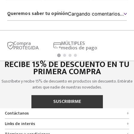
Queremos saber tu opinión
Cargando comentarios…
Compra
MÚLTIPLES
PROTEGIDA
medios de pago
RECIBE 15% DE DESCUENTO EN TU
PRIMERA COMPRA
Suscríbete y recibe 15% de descuento en productos sin descuento. Entérate
antes que nadie de nuestras novedades.
SUSCRIBIRME
Contáctanos
+
Encuentra tu tienda
Links de interés
+
Quienes somos
Formulario de solicitudes