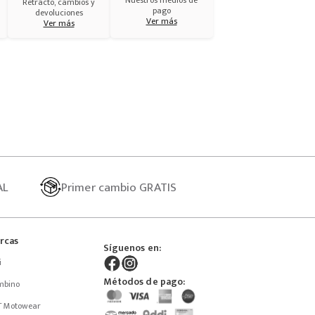
Nuestros medios de
Retracto, cambios y
pago
devoluciones
Ver más
Ver más
AL
Primer
cambio GRATIS
rcas
Síguenos en:
i
Métodos de pago:
mbino
T Motowear