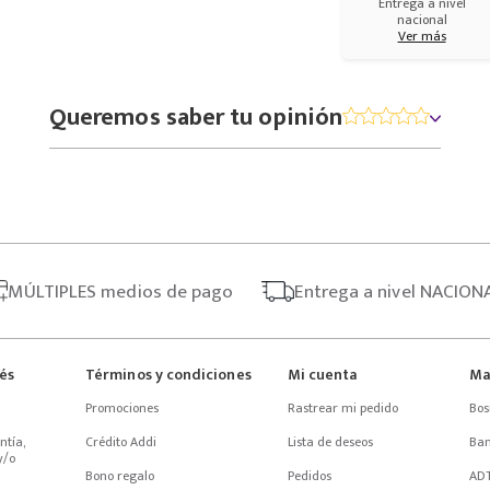
Entrega a nivel
nacional
Ver más
Queremos saber tu opinión
MÚLTIPLES
medios de pago
Entrega
a nivel NACION
rés
Términos y condiciones
Mi cuenta
Ma
Promociones
Rastrear mi pedido
Bos
tía, 
Crédito Addi
Lista de deseos
Ba
/o 
Bono regalo
Pedidos
AD