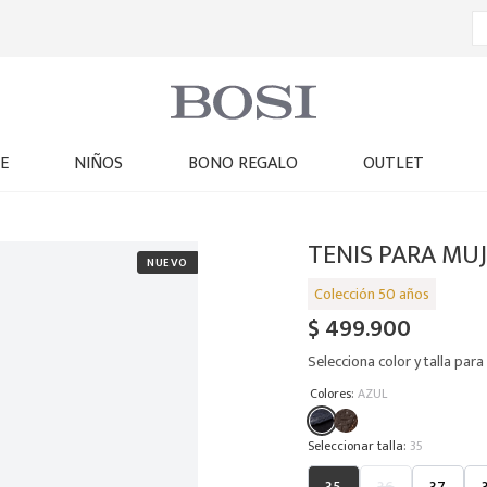
E
NIÑOS
BONO REGALO
OUTLET
TENIS PARA MU
$
499
.
900
Selecciona color y talla para 
:
Colores
AZUL
:
35
35
36
37