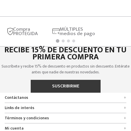
Compra
MÚLTIPLES
PROTEGIDA
medios de pago
RECIBE 15% DE DESCUENTO EN TU
PRIMERA COMPRA
Suscríbete y recibe 15% de descuento en productos sin descuento. Entérate
antes que nadie de nuestras novedades.
SUSCRIBIRME
Contáctanos
+
Encuentra tu tienda
Links de interés
+
Quienes somos
Formulario de solicitudes
Términos y condiciones
+
Políticas de entrega, cambio y devolución
Servicio al cliente
Promociones
Mi cuenta
+
Políticas de privacidad
Línea nacional 01 8000 112674