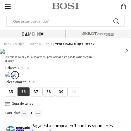
BOSI
Mujer
Calzado
Tenis
TENIS PARA MUJER NERSY
Selecciona color y talla para ver el precio final, este puede variar según
el color.
:
Colores
NEGRO
:
35
35
36
37
38
39
40
Guia de tallas
Cantidad
Paga esta compra en
3
cuotas sin interés.