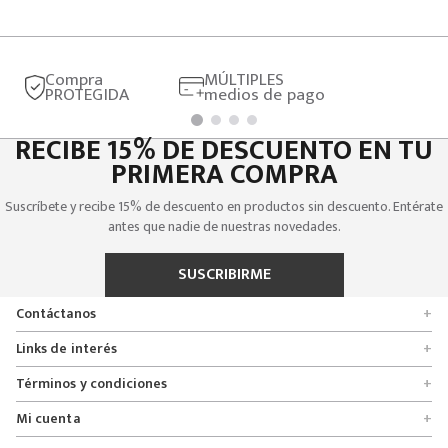
Compra
MÚLTIPLES
PROTEGIDA
medios de pago
RECIBE 15% DE DESCUENTO EN TU
PRIMERA COMPRA
Suscríbete y recibe 15% de descuento en productos sin descuento. Entérate
antes que nadie de nuestras novedades.
SUSCRIBIRME
Contáctanos
+
Encuentra tu tienda
Links de interés
+
Quienes somos
Formulario de solicitudes
Términos y condiciones
+
Políticas de entrega, cambio y devolución
Servicio al cliente
Promociones
Mi cuenta
+
Políticas de privacidad
Línea nacional 01 8000 112674
Crédito Addi
Rastrear mi pedido