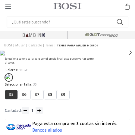
BOSI
Mujer
Calzado
Tenis
TENIS PARA MUJER NORDI
Selecciona color y talla para ver el precio final, este puede variar según
el color.
:
Colores
BEIGE
:
35
35
36
37
38
39
Cantidad
Paga esta compra en
3
cuotas sin interés.
Bancos aliados