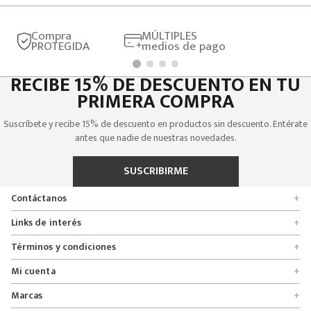
Compra
MÚLTIPLES
PROTEGIDA
medios de pago
RECIBE 15% DE DESCUENTO EN TU
PRIMERA COMPRA
Suscríbete y recibe 15% de descuento en productos sin descuento. Entérate
antes que nadie de nuestras novedades.
SUSCRIBIRME
Contáctanos
+
Encuentra tu tienda
Links de interés
+
Quienes somos
Formulario de solicitudes
Términos y condiciones
+
Políticas de entrega, cambio y devolución
Servicio al cliente
Promociones
Mi cuenta
+
Políticas de privacidad
Línea nacional 01 8000 112674
Crédito Addi
Rastrear mi pedido
Preguntas frecuentes
Marcas
+
Bogotá 6767876
Bono regalo
Lista de deseos
Glosario