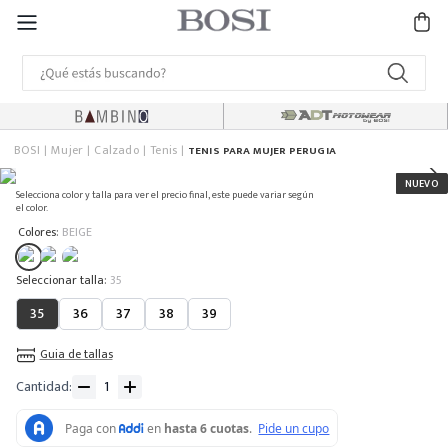
BOSI
Mujer
Calzado
Tenis
TENIS PARA MUJER PERUGIA
Selecciona color y talla para ver el precio final, este puede variar según
el color.
:
Colores
BEIGE
:
35
35
36
37
38
39
Guia de tallas
Cantidad