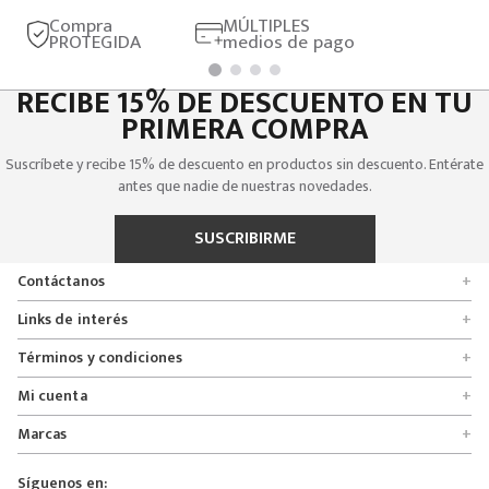
Compra
MÚLTIPLES
PROTEGIDA
medios de pago
RECIBE 15% DE DESCUENTO EN TU
PRIMERA COMPRA
Suscríbete y recibe 15% de descuento en productos sin descuento. Entérate
antes que nadie de nuestras novedades.
SUSCRIBIRME
Contáctanos
+
Encuentra tu tienda
Links de interés
+
Quienes somos
Formulario de solicitudes
Términos y condiciones
+
Políticas de entrega, cambio y devolución
Servicio al cliente
Promociones
Mi cuenta
+
Políticas de privacidad
Línea nacional 01 8000 112674
Crédito Addi
Rastrear mi pedido
Preguntas frecuentes
Marcas
+
Bogotá 6767876
Bono regalo
Lista de deseos
Glosario
Calle 164# 21 - 53, Bogotá, Colombia
Bosi
Términos y condiciones
Pedidos
Síguenos en:
Derecho de retracto
servicioalcliente@mybosi.com
Bambino