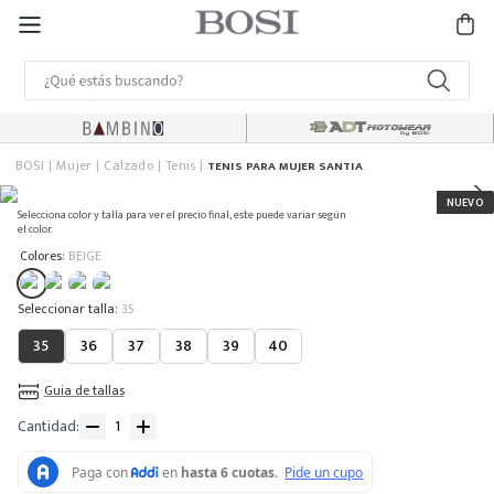
BOSI
Mujer
Calzado
Tenis
TENIS PARA MUJER SANTIA
Selecciona color y talla para ver el precio final, este puede variar según
el color.
:
Colores
BEIGE
:
35
35
36
37
38
39
40
Guia de tallas
Cantidad