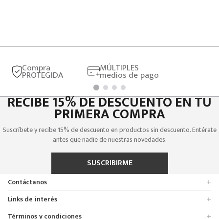
Compra
MÚLTIPLES
PROTEGIDA
medios de pago
RECIBE 15% DE DESCUENTO EN TU
PRIMERA COMPRA
Suscríbete y recibe 15% de descuento en productos sin descuento. Entérate
antes que nadie de nuestras novedades.
SUSCRIBIRME
Contáctanos
+
Encuentra tu tienda
Links de interés
+
Quienes somos
Formulario de solicitudes
Términos y condiciones
+