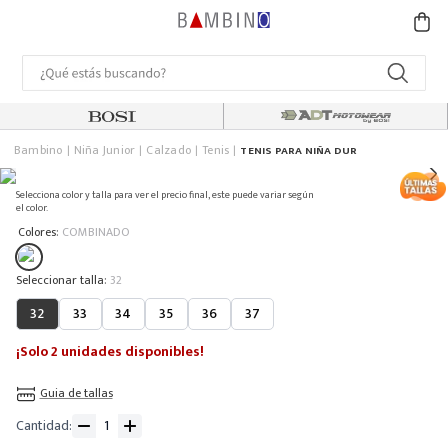
Bambino
Niña Junior
Calzado
Tenis
TENIS PARA NIÑA DUR
Selecciona color y talla para ver el precio final, este puede variar según
el color.
:
Colores
COMBINADO
:
32
32
33
34
35
36
37
¡Solo 2 unidades disponibles!
Guia de tallas
Cantidad