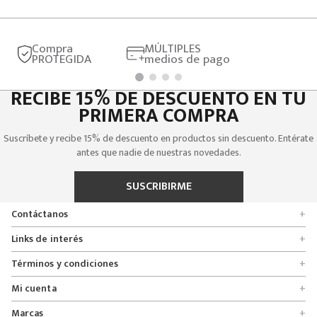
Compra
MÚLTIPLES
PROTEGIDA
medios de pago
RECIBE 15% DE DESCUENTO EN TU
PRIMERA COMPRA
Suscríbete y recibe 15% de descuento en productos sin descuento. Entérate
antes que nadie de nuestras novedades.
SUSCRIBIRME
Contáctanos
+
Encuentra tu tienda
Links de interés
+
Quienes somos
Formulario de solicitudes
Términos y condiciones
+
Políticas de entrega, cambio y devolución
Servicio al cliente
Promociones
Mi cuenta
+
Políticas de privacidad
Línea nacional 01 8000 112674
Crédito Addi
Rastrear mi pedido
Preguntas frecuentes
Marcas
+
Bogotá 6767876
Bono regalo