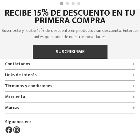
RECIBE 15% DE DESCUENTO EN TU
PRIMERA COMPRA
Suscríbete y recibe 15% de descuento en productos sin descuento. Entérate
antes que nadie de nuestras novedades.
SUSCRIBIRME
Contáctanos
+
Encuentra tu tienda
Links de interés
+
Quienes somos
Formulario de solicitudes
Términos y condiciones
+
Políticas de entrega, cambio y devolución
Servicio al cliente
Promociones
Mi cuenta
+
Políticas de privacidad
Línea nacional 01 8000 112674
Crédito Addi
Rastrear mi pedido
Preguntas frecuentes
Marcas
+
Bogotá 6767876
Bono regalo
Lista de deseos
Glosario
Calle 164# 21 - 53, Bogotá, Colombia
Bosi
Términos y condiciones
Pedidos
Síguenos en:
Derecho de retracto
servicioalcliente@mybosi.com
Bambino
Superintendencia de instrudria y comercio
NIT: 860.520.243-4
ADT Motowear
Live Shopping