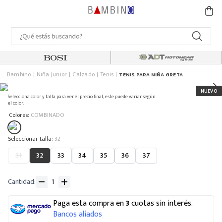
Bambino
Niña Junior
Calzado
Tenis
TENIS PARA NIÑA GRETA
Selecciona color y talla para ver el precio final, este puede variar según
el color.
:
Colores
COMBINADO
:
32
31
32
33
34
35
36
37
Cantidad
Paga esta compra en
3
cuotas sin interés.
Bancos aliados