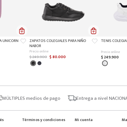
ÑA UNICORN
ZAPATOS COLEGIALES PARA NIÑO
TENIS COLEGIA
NABOR
Precio online
Precio online
$
249
.
900
$
80
.
000
$
249
.
900
MÚLTIPLES
medios de pago
Entrega
a nivel NACION
rés
Términos y condiciones
Mi cuenta
Ma