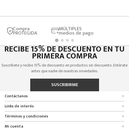
Compra
MÚLTIPLES
PROTEGIDA
medios de pago
RECIBE 15% DE DESCUENTO EN TU
PRIMERA COMPRA
Suscríbete y recibe 15% de descuento en productos sin descuento. Entérate
antes que nadie de nuestras novedades.
SUSCRIBIRME
Contáctanos
+
Encuentra tu tienda
Links de interés
+
Quienes somos
Formulario de solicitudes
Términos y condiciones
+
Políticas de entrega, cambio y devolución
Servicio al cliente
Promociones
Mi cuenta
+
Políticas de privacidad
Línea nacional 01 8000 112674