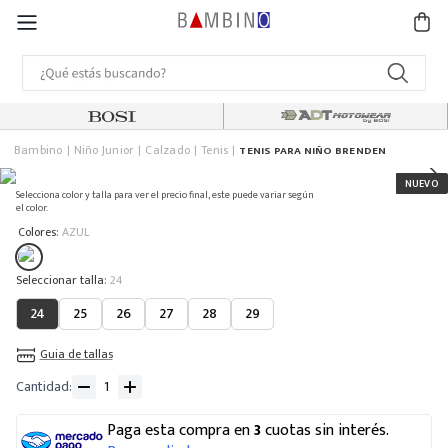
Bambino
Niño Junior
Calzado
Tenis
TENIS PARA NIÑO BRENDEN
Selecciona color y talla para ver el precio final, este puede variar según
el color.
:
Colores
AZUL
:
24
24
25
26
27
28
29
Guia de tallas
Cantidad
Paga esta compra en
3
cuotas sin interés.