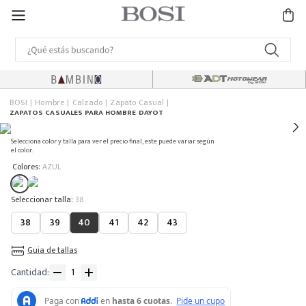
BOSI
Hombre
Calzado
Zapato Casual
ZAPATOS CASUALES PARA HOMBRE DAYOT
Selecciona color y talla para ver el precio final, este puede variar según
el color.
:
Colores
AZUL
:
38
38
39
40
41
42
43
Guia de tallas
Cantidad