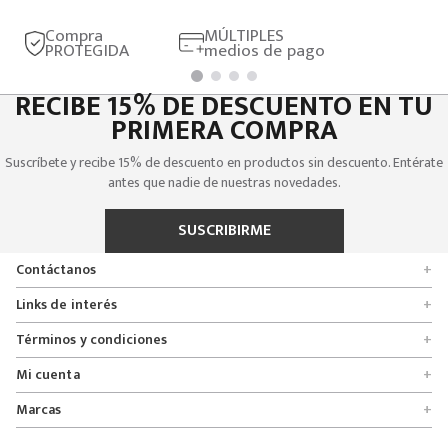
Compra
MÚLTIPLES
PROTEGIDA
medios de pago
RECIBE 15% DE DESCUENTO EN TU
PRIMERA COMPRA
Suscríbete y recibe 15% de descuento en productos sin descuento. Entérate
antes que nadie de nuestras novedades.
SUSCRIBIRME
Contáctanos
+
Encuentra tu tienda
Links de interés
+
Quienes somos
Formulario de solicitudes
Términos y condiciones
+
Políticas de entrega, cambio y devolución
Servicio al cliente
Promociones
Mi cuenta
+
Políticas de privacidad
Línea nacional 01 8000 112674
Crédito Addi
Rastrear mi pedido
Preguntas frecuentes
Marcas
+
Bogotá 6767876
Bono regalo
Lista de deseos
Glosario
Calle 164# 21 - 53, Bogotá, Colombia
Bosi
Términos y condiciones