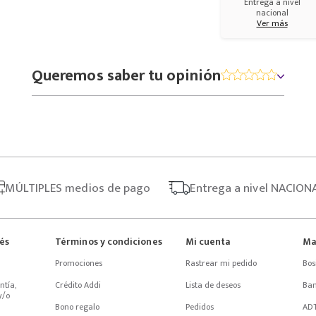
Entrega a nivel
nacional
Ver más
Queremos saber tu opinión
MÚLTIPLES
medios de pago
Entrega
a nivel NACION
rés
Términos y condiciones
Mi cuenta
Ma
Promociones
Rastrear mi pedido
Bos
tía, 
Crédito Addi
Lista de deseos
Ba
/o 
Bono regalo
Pedidos
AD