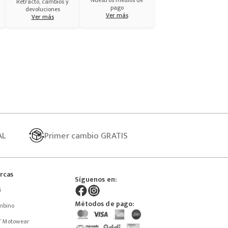
Nuestros medios de
Retracto, cambios y
pago
devoluciones
Ver más
Ver más
AL
Primer
cambio GRATIS
rcas
Síguenos en:
i
Métodos de pago:
mbino
T Motowear