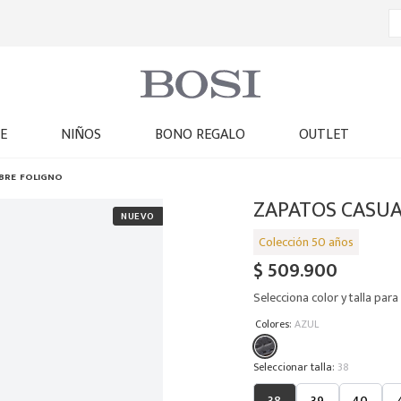
E
NIÑOS
BONO REGALO
OUTLET
BRE FOLIGNO
ZAPATOS CASUA
$
509
.
900
Selecciona color y talla para 
:
Colores
AZUL
:
38
38
39
40