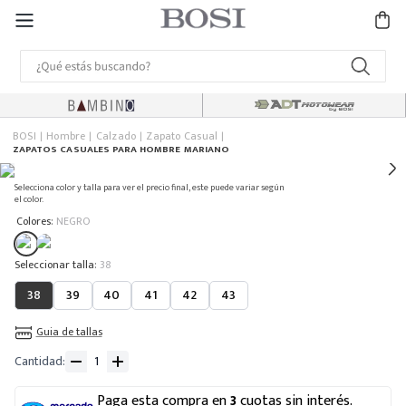
BOSI
Hombre
Calzado
Zapato Casual
ZAPATOS CASUALES PARA HOMBRE MARIANO
Selecciona color y talla para ver el precio final, este puede variar según
el color.
:
Colores
NEGRO
:
38
38
39
40
41
42
43
Guia de tallas
Cantidad
Paga esta compra en
3
cuotas sin interés.