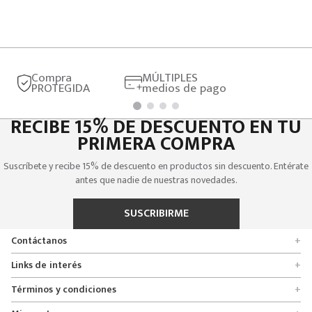
Compra
MÚLTIPLES
PROTEGIDA
medios de pago
RECIBE 15% DE DESCUENTO EN TU
PRIMERA COMPRA
Suscríbete y recibe 15% de descuento en productos sin descuento. Entérate
antes que nadie de nuestras novedades.
SUSCRIBIRME
Contáctanos
+
Encuentra tu tienda
Links de interés
+
Quienes somos
Formulario de solicitudes
Términos y condiciones
+
Políticas de entrega, cambio y devolución
Servicio al cliente
Promociones