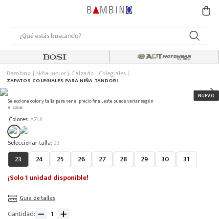
Bambino
Niña Junior
Calzado
Colegiales
ZAPATOS COLEGIALES PARA NIÑA TANDORI
Selecciona color y talla para ver el precio final, este puede variar según
el color.
:
Colores
AZUL
:
23
23
24
25
26
27
28
29
30
31
¡Solo 1 unidad disponible!
Guia de tallas
Cantidad