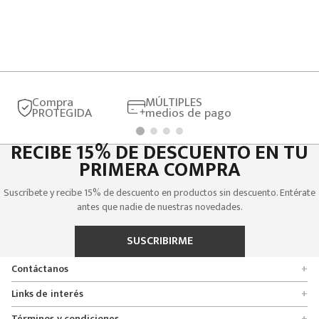
Compra
MÚLTIPLES
PROTEGIDA
medios de pago
RECIBE 15% DE DESCUENTO EN TU
PRIMERA COMPRA
Suscríbete y recibe 15% de descuento en productos sin descuento. Entérate
antes que nadie de nuestras novedades.
SUSCRIBIRME
Contáctanos
+
Encuentra tu tienda
Links de interés
+
Quienes somos
Formulario de solicitudes
Términos y condiciones
+