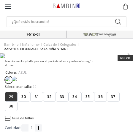
Bambino
Niña Junior
Calzado
Colegiales
ZAPATOS COLEGIALES PARA NIÑA VITANI
Selecciona color y talla para ver el precio final, este puede variar según
el color.
:
Colores
AZUL
:
29
29
30
31
32
33
34
35
36
37
38
Guia de tallas
Cantidad