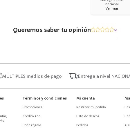
nacional
Ver más
Queremos saber tu opinión
MÚLTIPLES
medios de pago
Entrega
a nivel NACION
rés
Términos y condiciones
Mi cuenta
Ma
Promociones
Rastrear mi pedido
Bos
tía, 
Crédito Addi
Lista de deseos
Ba
/o 
Bono regalo
Pedidos
AD