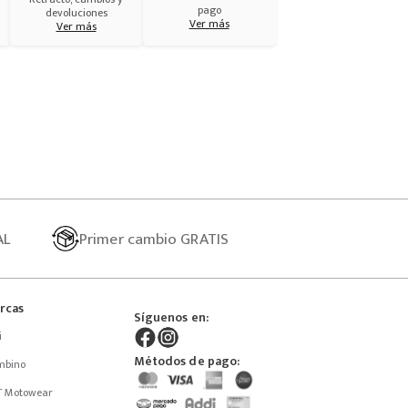
pago
devoluciones
Ver más
Ver más
AL
Primer
cambio GRATIS
rcas
Síguenos en:
i
Métodos de pago:
mbino
T Motowear