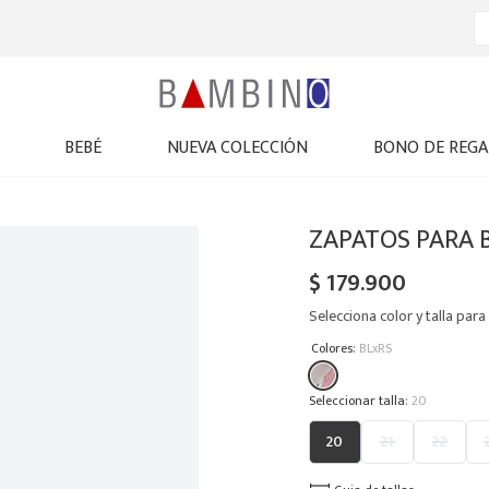
BEBÉ
NUEVA COLECCIÓN
BONO DE REGA
ZAPATOS PARA 
$
179
.
900
Selecciona color y talla para 
:
Colores
BLxRS
:
20
20
21
22