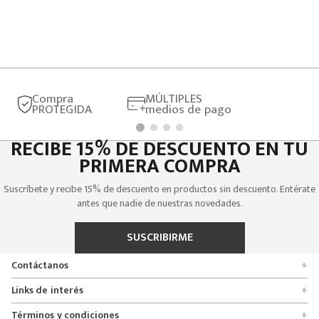
Compra
MÚLTIPLES
PROTEGIDA
medios de pago
RECIBE 15% DE DESCUENTO EN TU
PRIMERA COMPRA
Suscríbete y recibe 15% de descuento en productos sin descuento. Entérate
antes que nadie de nuestras novedades.
SUSCRIBIRME
Contáctanos
+
Encuentra tu tienda
Links de interés
+
Quienes somos
Formulario de solicitudes
Términos y condiciones
+