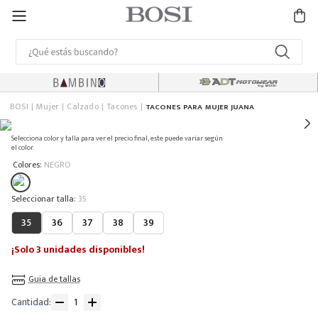
BOSI
Mujer
Calzado
Tacones
TACONES PARA MUJER JUANA
Selecciona color y talla para ver el precio final, este puede variar según
el color.
:
Colores
NEGRO
:
35
35
36
37
38
39
¡Solo 3 unidades disponibles!
Guia de tallas
Cantidad