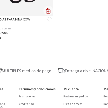
DIAS PARA NIÑA COW
cio online
9
.
900
MÚLTIPLES
medios de pago
Entrega
a nivel NACION
rés
Términos y condiciones
Mi cuenta
Ma
Promociones
Rastrear mi pedido
Bos
tía, 
Crédito Addi
Lista de deseos
Ba
/o 