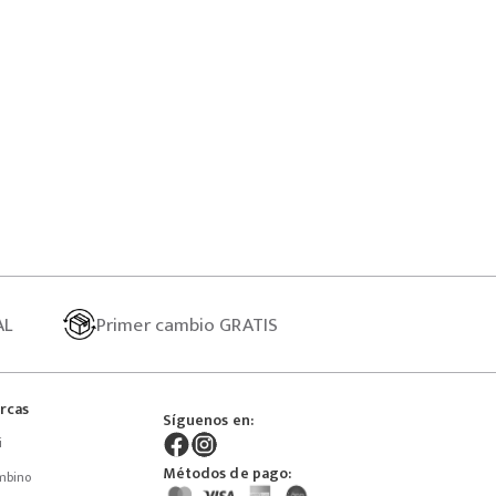
AL
Primer
cambio GRATIS
rcas
Síguenos en:
i
Métodos de pago:
mbino