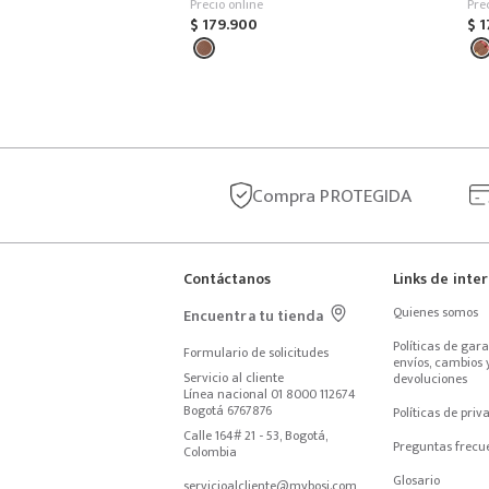
Precio online
Pre
$
179
.
900
$
1
Compra
PROTEGIDA
Contáctanos
Links de inte
Quienes somos
Encuentra tu tienda
Políticas de garan
Formulario de solicitudes
envíos, cambios y
Servicio al cliente
devoluciones
Línea nacional 01 8000 112674
Bogotá 6767876
Políticas de priv
Calle 164# 21 - 53, Bogotá, 
Preguntas frecu
Colombia
Glosario
servicioalcliente@mybosi.com