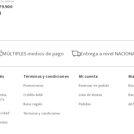
cio online
79
.
900
MÚLTIPLES
medios de pago
Entrega
a nivel NACION
rés
Términos y condiciones
Mi cuenta
Ma
Promociones
Rastrear mi pedido
Bos
tía, 
Crédito Addi
Lista de deseos
Ba
/o 
Bono regalo
Pedidos
AD
acidad
Términos y condiciones
entes