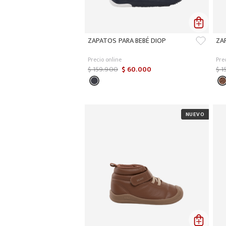
ZAPATOS PARA BEBÉ DIOP
ZA
Precio online
Pre
$
159
.
900
$
60
.
000
$
1