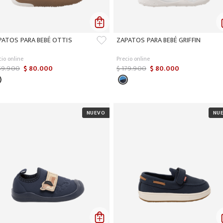
PATOS PARA BEBÉ OTTIS
ZAPATOS PARA BEBÉ GRIFFIN
cio online
Precio online
59
.
900
$
80
.
000
$
179
.
900
$
80
.
000