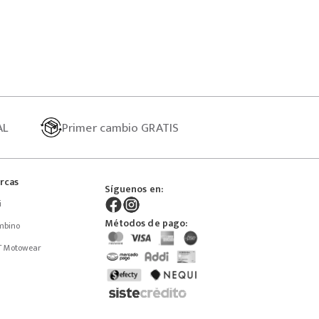
AL
Primer
cambio GRATIS
rcas
Síguenos en:
i
Métodos de pago:
mbino
T Motowear