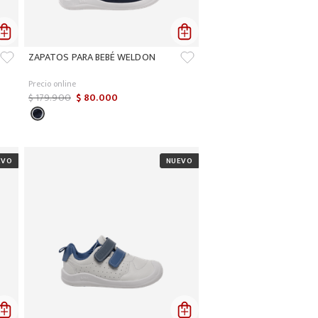
ZAPATOS PARA BEBÉ WELDON
Precio online
$
179
.
900
$
80
.
000