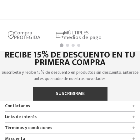
Compra
MÚLTIPLES
PROTEGIDA
medios de pago
RECIBE 15% DE DESCUENTO EN TU
PRIMERA COMPRA
Suscríbete y recibe 15% de descuento en productos sin descuento. Entérate
antes que nadie de nuestras novedades.
SUSCRIBIRME
Contáctanos
+
Encuentra tu tienda
Links de interés
+
Quienes somos
Formulario de solicitudes
Términos y condiciones
+
Políticas de entrega, cambio y devolución
Servicio al cliente
Promociones
Mi cuenta
+