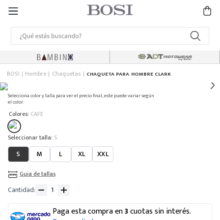
BOSI
Hombre
Chaquetas
CHAQUETA PARA HOMBRE CLARK
Selecciona color y talla para ver el precio final, este puede variar según
el color.
:
Colores
CAFE
:
S
S
M
L
XL
XXL
Guia de tallas
Cantidad
Paga esta compra en
3
cuotas sin interés.