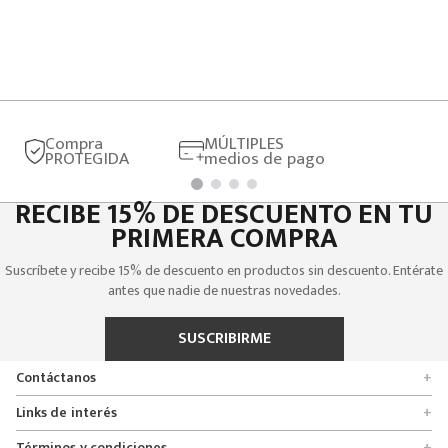
Compra
MÚLTIPLES
PROTEGIDA
medios de pago
RECIBE 15% DE DESCUENTO EN TU
PRIMERA COMPRA
Suscríbete y recibe 15% de descuento en productos sin descuento. Entérate
antes que nadie de nuestras novedades.
SUSCRIBIRME
Contáctanos
+
Encuentra tu tienda
Links de interés
+
Quienes somos
Formulario de solicitudes
Términos y condiciones
+