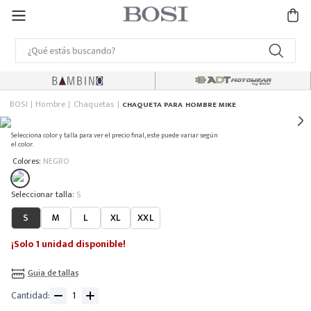
BOSI
Hombre
Chaquetas
CHAQUETA PARA HOMBRE MIKE
Selecciona color y talla para ver el precio final, este puede variar según
el color.
:
Colores
NEGRO
:
S
S
M
L
XL
XXL
¡Solo 1 unidad disponible!
Guia de tallas
Cantidad